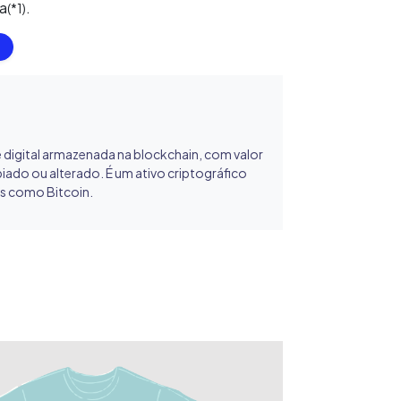
ca
.
(*1)
e digital armazenada na blockchain, com valor
iado ou alterado. É um ativo criptográfico
s como Bitcoin.