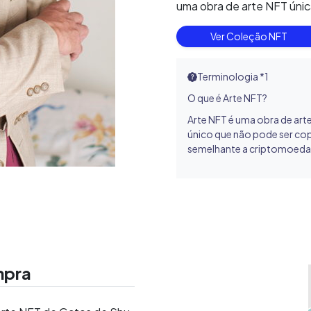
uma obra de arte NFT úni
Ver Coleção NFT
Terminologia *1
O que é Arte NFT?
Arte NFT é uma obra de art
único que não pode ser cop
semelhante a criptomoeda
mpra