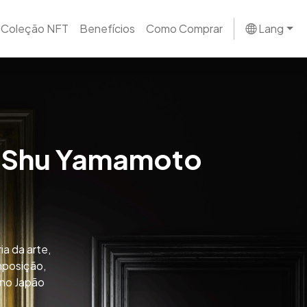
Coleção NFT
Benefícios
Como Comprar
Lang
e Shu Yamamoto
a da arte,
mposição,
 no Japão