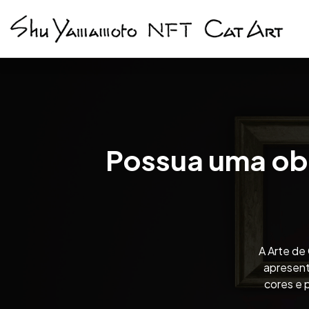
Possua uma ob
A Arte de
apresent
cores e 