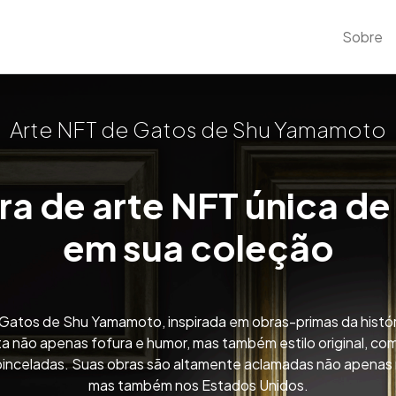
Sobre
Arte NFT de Gatos de Shu Yamamoto
ra de arte NFT única d
em sua coleção
 Gatos de Shu Yamamoto, inspirada em obras-primas da históri
a não apenas fofura e humor, mas também estilo original, co
pinceladas. Suas obras são altamente aclamadas não apenas
mas também nos Estados Unidos.